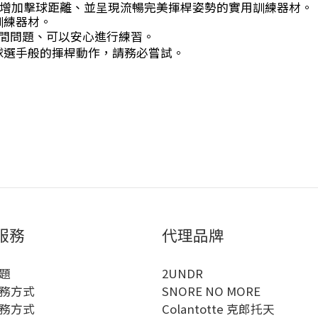
置、有效增加擊球距離、並呈現流暢完美揮桿姿勢的實用訓練器材。
訓練器材。
空間問題、可以安心進行練習。
球選手般的揮桿動作，請務必嘗試。
服務
代理品牌
題
2UNDR
務方式
SNORE NO MORE
務方式
Colantotte 克郎托天