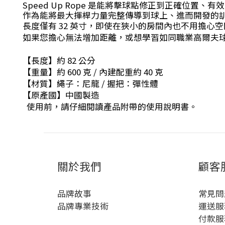
Speed Up Rope 是能將擊球點修正到正確位
作為能將最大揮桿力量完整傳導到球上、進而開發的
長度僅有 32 英寸，即使在狹小的房間內也不用擔心
如果您擔心無法增加距離，或想學習如同職業高爾夫
【長度】約 82 公分
【重量】約 600 克 / 內建配重約 40 克
【材質】繩子：尼龍 / 握把：彈性體
【原產國】中國製造
使用前，請仔細閱讀產品附帶的使用說明書。
關於我們
顧客
品牌故事
常見問
品牌專業技術
運送服
付款服