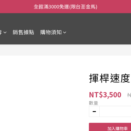
全館滿3000免運(限台澎金馬)
全館滿3000免運(限台澎金馬)
當日下午2:00前下單，當日出貨
牌
銷售據點
購物須知
全館滿3000免運(限台澎金馬)
揮桿速度
NT$3,500
N
數量
加入購物車