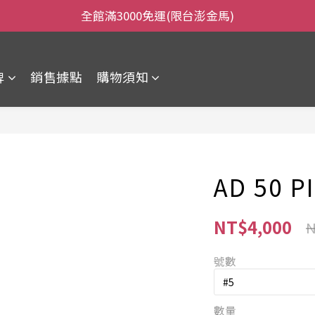
全館滿3000免運(限台澎金馬)
全館滿3000免運(限台澎金馬)
當日下午2:00前下單，當日出貨
牌
銷售據點
購物須知
全館滿3000免運(限台澎金馬)
AD 50 P
NT$4,000
N
號數
數量