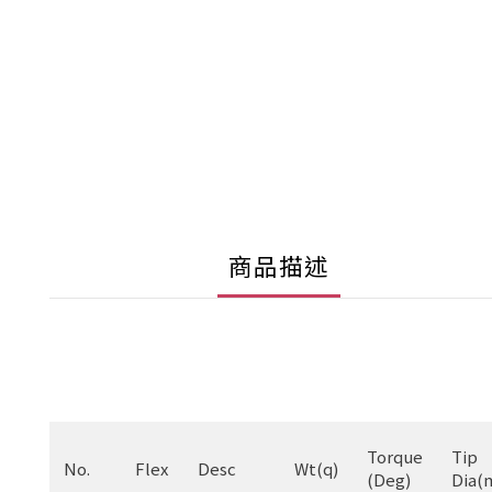
商品描述
Torque
Tip
No.
Flex
Desc
Wt(q)
(Deg)
Dia(