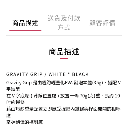
送貨及付款
商品描述
顧客評價
方式
商品描述
GRAVITY GRIP / WHITE * BLACK
Gravity Grip 是由極緻輕量化EVA 發泡本體(35g)、搭配 V
字造型
在 V 字底端 ( 背線位置處 ) 放置一條 70g(克)重、長約 10
吋的鐵條
藉由巧妙重量配置立即感受握把內鐵條與桿面開關的相呼
應
掌握絕佳的控制感