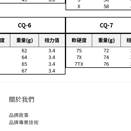
X
58
CQ-6
CQ-7
度
重量(g)
扭力值
軟硬度
重量(g)
R
62
3.4
7S
72
64
3.4
7X
74
65
3.4
7TX
76
X
67
3.4
關於我們
品牌故事
品牌專業技術