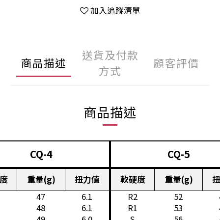
加入追蹤清單
送貨及付款
商品描述
顧客評價
方式
商品描述
CQ-4
CQ-5
度
重量(g)
扭力值
軟硬度
重量(g)
47
6.1
R2
52
48
6.1
R1
53
49
6.0
S
56